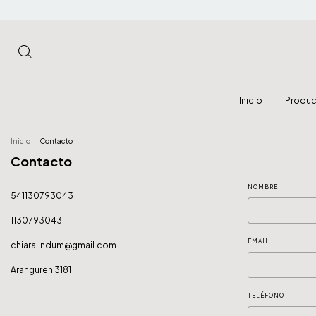
Inicio
Produ
Inicio
.
Contacto
Contacto
NOMBRE
541130793043
1130793043
EMAIL
chiara.indum@gmail.com
Aranguren 3181
TELÉFONO