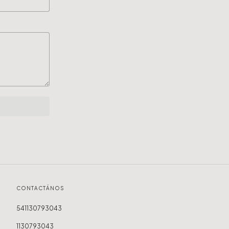
CONTACTÁNOS
541130793043
1130793043