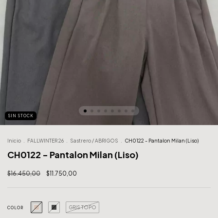
SIN STOCK
Inicio
.
FALLWINTER 26
.
Sastrero / ABRIGOS
.
CH0122 - Pantalon Milan (Liso)
CH0122 - Pantalon Milan (Liso)
$16.450,00
$11.750,00
GRIS TOPO
COLOR