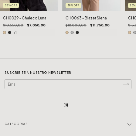
33
%
OFF
38
%
OFF
25
CH0029 - Chaleco Luna
CH0063 - Blazer Siena
CH00
$10.550,00
$7.050,00
$18.800,00
$11.750,00
$18
+1
SUSCRIBITE A NUESTRO NEWSLETTER
CATEGORÍAS